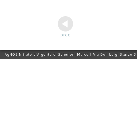
prec
AgNO3 Nitrato d'Argento di Schenoni Marco | Via Don Luigi Sturzo 