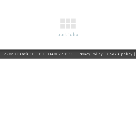
portfolio
3 - 22063 Cantù CO | P.I. 03400770131 |
Privacy Policy
|
Cookie policy
|