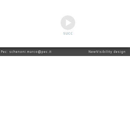
succ
 Pec:
schenoni.marco@pec.it
NewVisibility design