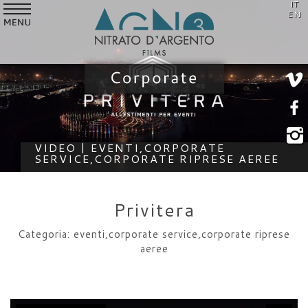
IT
SERVIZI
EN
VIDEO
STILE
CLIENTI
CHI SIAMO
VIDEO | EVENTI,CORPORATE
SERVICE,CORPORATE RIPRESE AEREE
NEWS
CONTATTI
Privitera
Categoria: eventi,corporate service,corporate riprese
aeree