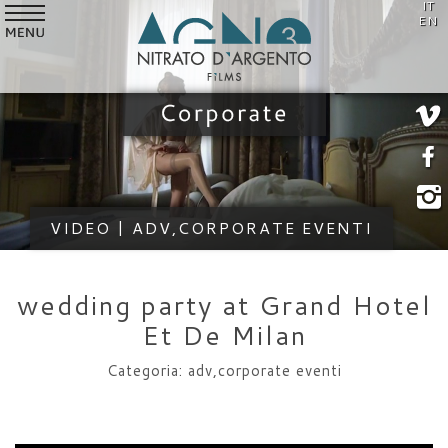
IT
SERVIZI
EN
VIDEO
STILE
CLIENTI
CHI SIAMO
VIDEO | ADV,CORPORATE EVENTI
NEWS
CONTATTI
wedding party at Grand Hotel
Et De Milan
Categoria: adv,corporate eventi