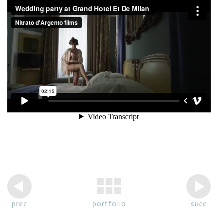
prec
portfolio
succ